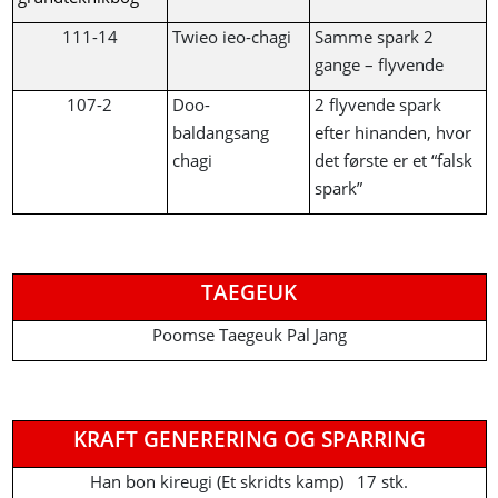
111-14
Twieo ieo-chagi
Samme spark 2
gange – flyvende
107-2
Doo-
2 flyvende spark
baldangsang
efter hinanden, hvor
chagi
det første er et “falsk
spark”
TAEGEUK
Poomse Taegeuk Pal Jang
KRAFT GENERERING OG SPARRING
Han bon kireugi (Et skridts kamp) 17 stk.