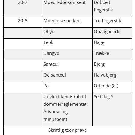
20-7
Moeun-dooson keut
Dobbelt
fingerstik
20-8
Moeun-seson keut
Tre-fingerstik
Ollyo
Opadgående
Teok
Hage
Dangyo
Trække
Santeul
Bjerg
Oe-santeul
Halvt bjerg
Pal
Ottende (8.)
Udvidet kendskab til
Se bilag 5
dommerreglementet:
Advarsel og
minuspoint
Skriftlig teoriprøve‍‍