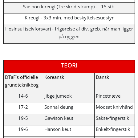
Sae bon kireugi (Tre skridts kamp) - 15 stk.
Kireugi - 3x3 min. med beskyttelsesudstyr
Hosinsul (selvforsvar) - frigørelse af div. greb, når man ligger
på ryggen
TEORI
DTaF’s officielle
Koreansk
Dansk
grundteknikbog
14-6
Jibge jumeok
Pincetnæve
17-2
Sonnal deung
Modsat knivhånd
19-5
Gawison keut
Sakse-fingerstik
19-6
Hanson keut
Enkelt-fingerstik