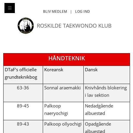
BLIV MEDLEM
|
LOG IND
ROSKILDE TAEKWONDO KLUB
HÅNDTEKNIK
DTaF’s officielle
Koreansk
Dansk
grundteknikbog
63-36
Sonnal araemakki
Knivhånds blokering
i lav sektion
89-45
Palkoop
Nedadgående
naeryochigi
albuestød
89-43
Palkoop ollyochigi
Opadgående
albuestød