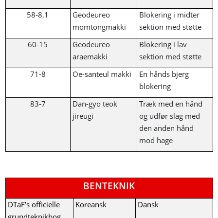
58-8,1
Geodeureo
Blokering i midter
momtongmakki
sektion med støtte
60-15
Geodeureo
Blokering i lav
araemakki
sektion med støtte
71-8
Oe-santeul makki
En hånds bjerg
blokering
83-7
Dan-gyo teok
Træk med en hånd
jireugi
og udfør slag med
den anden hånd
mod hage
BENTEKNIK
DTaF’s officielle
Koreansk
Dansk
grundteknikbog