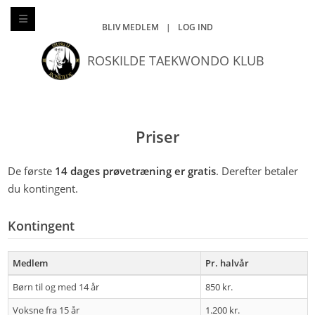
BLIV MEDLEM
|
LOG IND
ROSKILDE TAEKWONDO KLUB
Priser
De første
14 dages prøvetræning er gratis
. Derefter betaler
du kontingent.
Kontingent
Medlem
Pr. halvår
Børn til og med 14 år
850 kr.
Voksne fra 15 år
1.200 kr.