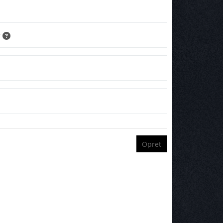
r
Opret