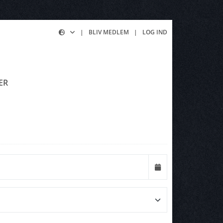
|
BLIV MEDLEM
|
LOG IND
ER