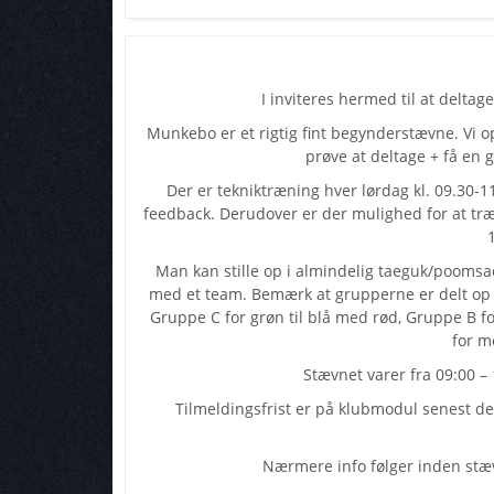
I inviteres hermed til at delta
Munkebo er et rigtig fint begynderstævne. Vi o
prøve at deltage + få en
Der er tekniktræning hver lørdag kl. 09.30-11
feedback. Derudover er der mulighed for at træ
Man kan stille op i almindelig taeguk/poomsae 
med et team. Bemærk at grupperne er delt op i
Gruppe C for grøn til blå med rød, Gruppe B f
for m
Stævnet varer fra 09:00 –
Tilmeldingsfrist er på klubmodul senest de
Nærmere info følger inden stævn