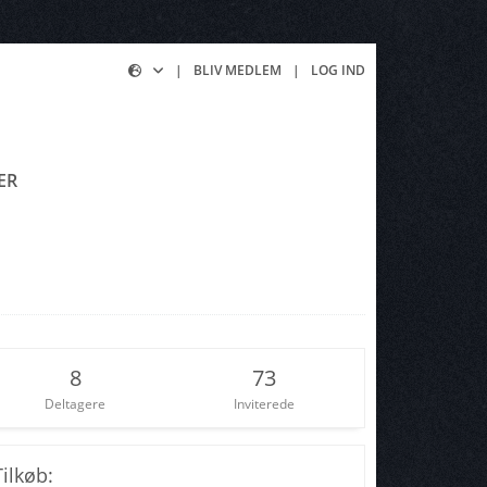
|
BLIV MEDLEM
|
LOG IND
ER
8
73
Deltagere
Inviterede
Tilkøb: