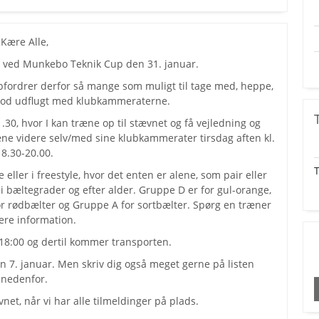
Kære Alle,
ge ved Munkebo Teknik Cup den 31. januar.
pfordrer derfor så mange som muligt til tage med, heppe,
 god udflugt med klubkammeraterne.
.30, hvor I kan træne op til stævnet og få vejledning og
ne videre selv/med sine klubkammerater tirsdag aften kl.
18.30-20.00.
T
eller i freestyle, hvor det enten er alene, som pair eller
 bæltegrader og efter alder. Gruppe D er for gul-orange,
or rødbælter og Gruppe A for sortbælter. Spørg en træner
ere information.
 18:00 og dertil kommer transporten.
n 7. januar. Men skriv dig også meget gerne på listen
nedenfor.
et, når vi har alle tilmeldinger på plads.